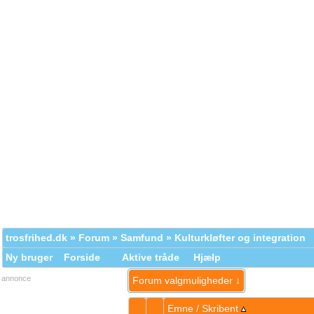
trosfrihed.dk
»
Forum
»
Samfund
»
Kulturkløfter og integration
Ny bruger
Forside
Aktive tråde
Hjælp
annonce
Forum valgmuligheder ↓
Emne
/
Skribent