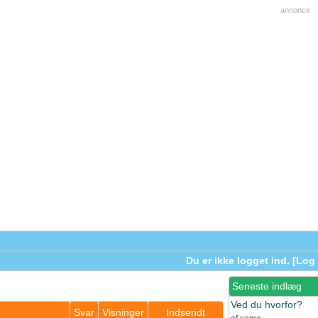
annonce
Du er ikke logget ind. [
Log 
Seneste indlæg
Ved du hvorfor?
Svar
Visninger
Indsendt