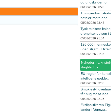
og undskylder fo..
06/08/2026
00:20
Trump-administrat
betaler mere end ..
05/08/2026
23:43
Tysk minister kalde
dronehændelsen i L
05/08/2026
21:54
126.000 menneske
uden strøm i Ukrain
05/08/2026
21:36
Nyheder fra kristeli
dagblad.dk
EU-regler for kunst
intelligens gælde..
06/08/2026
03:00
Smukfest-hovedna
får hug for at lege .
06/08/2026
02:25
Eksilpolitikeren Fig
lander i Venezu..