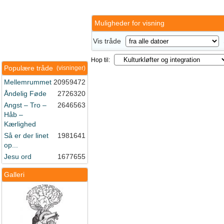
Muligheder for visning
Vis tråde
Hop til:
Populære tråde
(visninger)
Mellemrummet
20959472
Åndelig Føde
2726320
Angst – Tro –
2646563
Håb –
Kærlighed
Så er der linet
1981641
op...
Jesu ord
1677655
Galleri