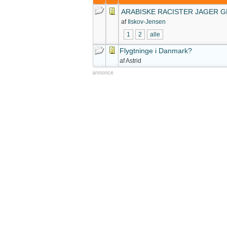
ARABISKE RACISTER JAGER 
af
Ilskov-Jensen
1
2
alle
Flygtninge i Danmark?
af Astrid
annonce