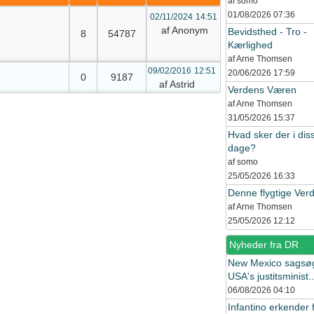
af somo
01/08/2026
07:36
02/11/2024
14:51
af Anonym
Bevidsthed - Tro -
8
54787
Kærlighed
af Arne Thomsen
09/02/2016
12:51
20/06/2026
17:59
0
9187
af Astrid
Verdens Væren
af Arne Thomsen
31/05/2026
15:37
Hvad sker der i dis
dage?
af somo
25/05/2026
16:33
Denne flygtige Ver
af Arne Thomsen
25/05/2026
12:12
Nyheder fra DR
New Mexico sagsø
USA's justitsminist..
06/08/2026
04:10
Infantino erkender f